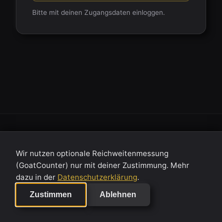
Bitte mit deinen Zugangsdaten einloggen.
© 2026 ChaosCodexX.
Alle Rechte vorbehalten.
Wir nutzen optionale Reichweitenmessung
Impressum
Datenschutz
Über
(GoatCounter) nur mit deiner Zustimmung. Mehr
dazu in der
Datenschutzerklärung
.
Zustimmen
Ablehnen