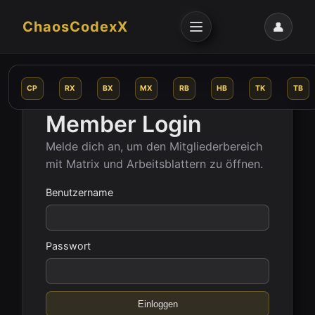
ChaosCodexX
👤
CP
RX
BX
MX
RB
HB
TK
TB
Member Login
Melde dich an, um den Mitgliederbereich
mit Matrix und Arbeitsblattern zu öffnen.
Benutzername
Passwort
Einloggen