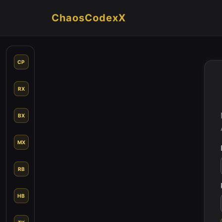
ChaosCodexX
CP
RX
BX
MX
RB
HB