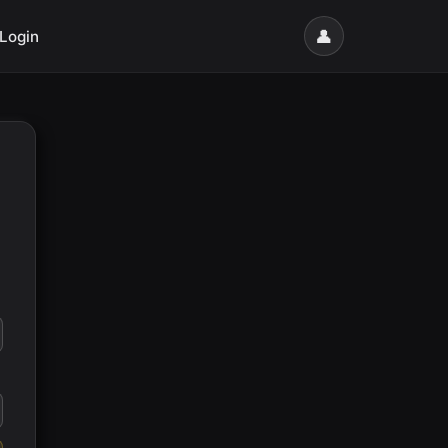
👤
Login